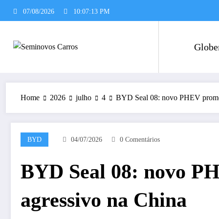
Pular
07/08/2026
10:07:14 PM
para
o
conteúdo
Globe
Home
2026
julho
4
BYD Seal 08: novo PHEV promete
BYD
04/07/2026
0 Comentários
BYD Seal 08: novo PH
agressivo na China