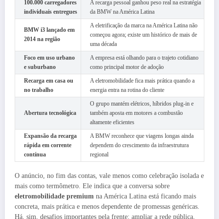
100.000 carregadores
A recarga pessoal ganhou peso real na estratégia
individuais entregues
da BMW na América Latina
A eletrificação da marca na América Latina não
BMW i3 lançado em
começou agora; existe um histórico de mais de
2014 na região
uma década
Foco em uso urbano
A empresa está olhando para o trajeto cotidiano
e suburbano
como principal motor de adoção
Recarga em casa ou
A eletromobilidade fica mais prática quando a
no trabalho
energia entra na rotina do cliente
O grupo mantém elétricos, híbridos plug-in e
Abertura tecnológica
também aposta em motores a combustão
altamente eficientes
Expansão da recarga
A BMW reconhece que viagens longas ainda
rápida em corrente
dependem do crescimento da infraestrutura
contínua
regional
O anúncio, no fim das contas, vale menos como celebração isolada e
mais como termômetro. Ele indica que a conversa sobre
eletromobilidade premium
na América Latina está ficando mais
concreta, mais prática e menos dependente de promessas genéricas.
Há, sim, desafios importantes pela frente: ampliar a rede pública,