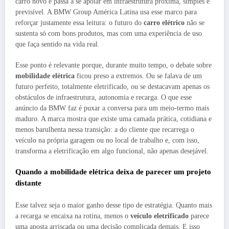
carro novo e passa a se apoiar em infraestrutura próxima, simples e
previsível. A BMW Group América Latina usa esse marco para
reforçar justamente essa leitura: o futuro do
carro elétrico
não se
sustenta só com bons produtos, mas com uma experiência de uso
que faça sentido na vida real.
Esse ponto é relevante porque, durante muito tempo, o debate sobre
mobilidade elétrica
ficou preso a extremos. Ou se falava de um
futuro perfeito, totalmente eletrificado, ou se destacavam apenas os
obstáculos de infraestrutura, autonomia e recarga. O que esse
anúncio da BMW faz é puxar a conversa para um meio-termo mais
maduro. A marca mostra que existe uma camada prática, cotidiana e
menos barulhenta nessa transição: a do cliente que recarrega o
veículo na própria garagem ou no local de trabalho e, com isso,
transforma a eletrificação em algo funcional, não apenas desejável.
Quando a mobilidade elétrica deixa de parecer um projeto
distante
Esse talvez seja o maior ganho desse tipo de estratégia. Quanto mais
a recarga se encaixa na rotina, menos o
veículo eletrificado
parece
uma aposta arriscada ou uma decisão complicada demais. E isso