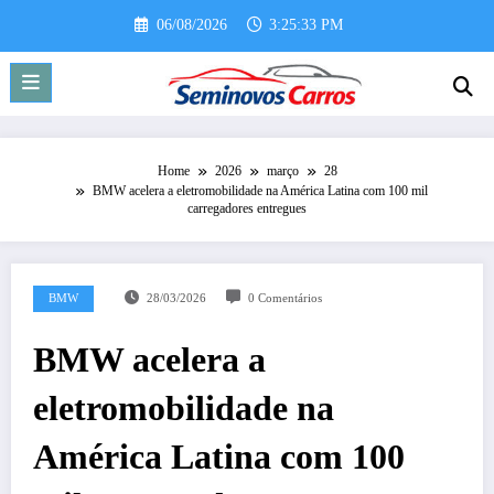
Pular
06/08/2026
3:25:34 PM
para
o
conteúdo
Home
2026
março
28
BMW acelera a eletromobilidade na América Latina com 100 mil
carregadores entregues
BMW
28/03/2026
0 Comentários
BMW acelera a
eletromobilidade na
América Latina com 100