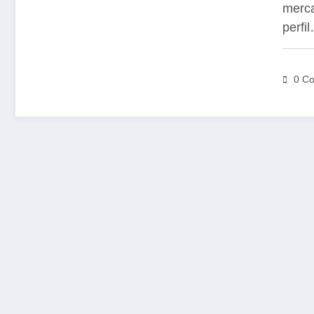
merca
perfi
0 Co