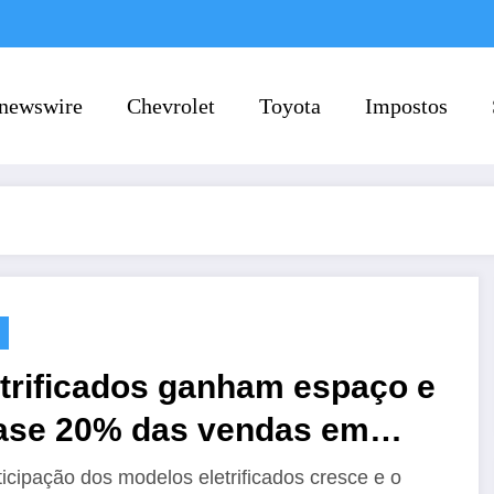
newswire
Chevrolet
Toyota
Impostos
etrificados ganham espaço e
ase 20% das vendas em
o no Brasil
ticipação dos modelos eletrificados cresce e o