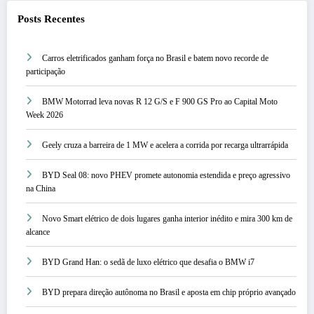
Posts Recentes
Carros eletrificados ganham força no Brasil e batem novo recorde de
participação
BMW Motorrad leva novas R 12 G/S e F 900 GS Pro ao Capital Moto
Week 2026
Geely cruza a barreira de 1 MW e acelera a corrida por recarga ultrarrápida
BYD Seal 08: novo PHEV promete autonomia estendida e preço agressivo
na China
Novo Smart elétrico de dois lugares ganha interior inédito e mira 300 km de
alcance
BYD Grand Han: o sedã de luxo elétrico que desafia o BMW i7
BYD prepara direção autônoma no Brasil e aposta em chip próprio avançado